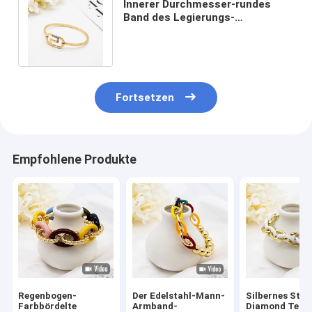
Innerer Durchmesser-rundes
Band des Legierungs-
Goldzircon-Armband-62mm für
Geschenk-Partei
Fortsetzen
Empfohlene Produkte
Regenbogen-
Der Edelstahl-Mann-
Silbernes Stul
Farbbördelte
Armband-
Diamond Tenn