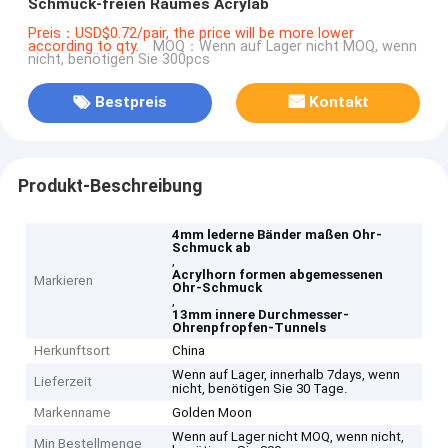
Schmuck-freien Raumes Acrylab
Preis：USD$0.72/pair, the price will be more lower
according to qty.
MOQ：Wenn auf Lager nicht MOQ, wenn
nicht, benötigen Sie 300pcs
Bestpreis
Kontakt
Produkt-Beschreibung
4mm lederne Bänder maßen Ohr-
Schmuck ab
,
Acrylhorn formen abgemessenen
Markieren
Ohr-Schmuck
,
13mm innere Durchmesser-
Ohrenpfropfen-Tunnels
Herkunftsort
China
Wenn auf Lager, innerhalb 7days, wenn
Lieferzeit
nicht, benötigen Sie 30 Tage.
Markenname
Golden Moon
Wenn auf Lager nicht MOQ, wenn nicht,
Min Bestellmenge