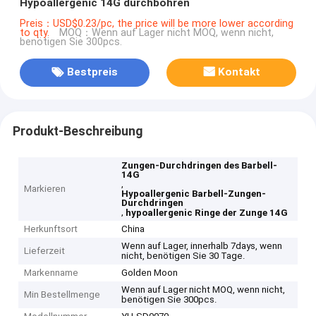
Hypoallergenic 14G durchbohren
Preis：USD$0.23/pc, the price will be more lower according
to qty.
MOQ：Wenn auf Lager nicht MOQ, wenn nicht,
benötigen Sie 300pcs.
Bestpreis
Kontakt
Produkt-Beschreibung
Zungen-Durchdringen des Barbell-
14G
,
Markieren
Hypoallergenic Barbell-Zungen-
Durchdringen
,
hypoallergenic Ringe der Zunge 14G
Herkunftsort
China
Wenn auf Lager, innerhalb 7days, wenn
Lieferzeit
nicht, benötigen Sie 30 Tage.
Markenname
Golden Moon
Wenn auf Lager nicht MOQ, wenn nicht,
Min Bestellmenge
benötigen Sie 300pcs.