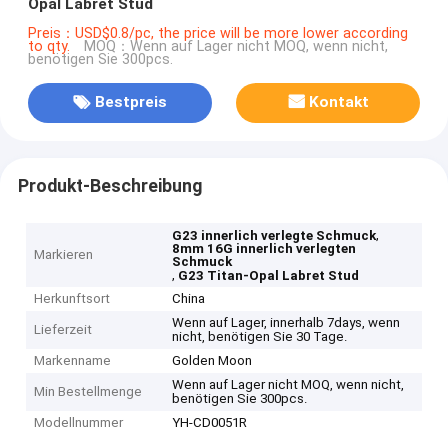
Opal Labret Stud
Preis：USD$0.8/pc, the price will be more lower according
to qty.
MOQ：Wenn auf Lager nicht MOQ, wenn nicht,
benötigen Sie 300pcs.
Bestpreis
Kontakt
Produkt-Beschreibung
,
G23 innerlich verlegte Schmuck
8mm 16G innerlich verlegten
Markieren
Schmuck
,
G23 Titan-Opal Labret Stud
Herkunftsort
China
Wenn auf Lager, innerhalb 7days, wenn
Lieferzeit
nicht, benötigen Sie 30 Tage.
Markenname
Golden Moon
Wenn auf Lager nicht MOQ, wenn nicht,
Min Bestellmenge
benötigen Sie 300pcs.
Modellnummer
YH-CD0051R