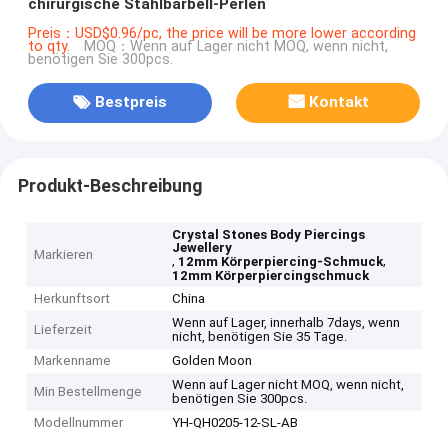
chirurgische Stahlbarbell-Perlen
Preis：USD$0.96/pc, the price will be more lower according
to qty.
MOQ：Wenn auf Lager nicht MOQ, wenn nicht,
benötigen Sie 300pcs.
Bestpreis
Kontakt
Produkt-Beschreibung
Crystal Stones Body Piercings
Jewellery
Markieren
,
,
12mm Körperpiercing-Schmuck
12mm Körperpiercingschmuck
Herkunftsort
China
Wenn auf Lager, innerhalb 7days, wenn
Lieferzeit
nicht, benötigen Sie 35 Tage.
Markenname
Golden Moon
Wenn auf Lager nicht MOQ, wenn nicht,
Min Bestellmenge
benötigen Sie 300pcs.
Modellnummer
YH-QH0205-12-SL-AB